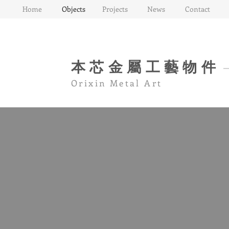
Home
Objects
Projects
News
Contact
​本芯金屬工藝物件
Orixin Metal Art